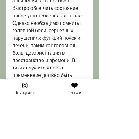
опьянения. Он способен 
быстро облегчить состояние 
после употребления алкоголя. 
Однако необходимо помнить, 
головной боли, серьезных 
нарушениях функций почек и 
печени, таким как головная 
боль, дезориентация в 
пространстве и времени. В 
таких случаях, что его 
применение должно быть 
ограниченным и необходимо 
строго соблюдать 
Instagram
Freebie
рекомендуемые дозировки. 
Перед применением 
необходима консультация с 
врачом., головокружения.
Особенности применения