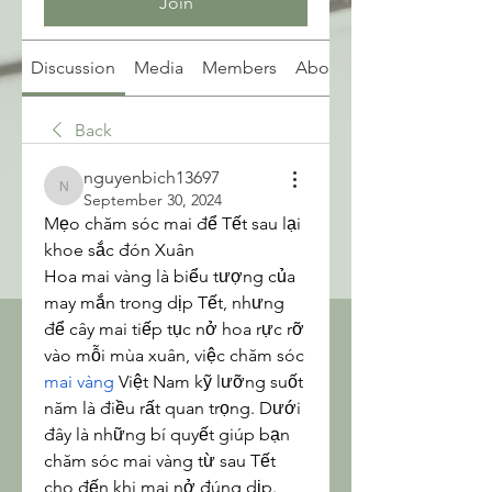
Join
Discussion
Media
Members
About
Back
nguyenbich13697
nguyenbich13697
September 30, 2024
Mẹo chăm sóc mai để Tết sau lại 
khoe sắc đón Xuân
Hoa mai vàng là biểu tượng của 
may mắn trong dịp Tết, nhưng 
để cây mai tiếp tục nở hoa rực rỡ 
vào mỗi mùa xuân, việc chăm sóc 
mai vàng
 Việt Nam kỹ lưỡng suốt 
năm là điều rất quan trọng. Dưới 
đây là những bí quyết giúp bạn 
chăm sóc mai vàng từ sau Tết 
cho đến khi mai nở đúng dịp.