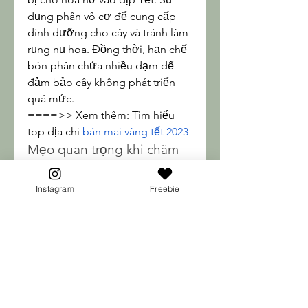
dụng phân vô cơ để cung cấp 
dinh dưỡng cho cây và tránh làm 
rụng nụ hoa. Đồng thời, hạn chế 
bón phân chứa nhiều đạm để 
đảm bảo cây không phát triển 
quá mức.
====>> Xem thêm: Tìm hiểu 
top địa chi 
bán mai vàng tết 2023
Mẹo quan trọng khi chăm 
sóc mai sau Tết
Sau Tết, hãy tỉa hết hoa tàn để cây 
Instagram
Freebie
dành năng lượng cho sự phát 
triển của thân và lá.
Đưa cây ra ánh sáng tự nhiên dần 
dần để cây không bị sốc.
Chọn loại đất mới giàu dinh 
dưỡng, tránh đất phèn hay đất 
chua khi thay đất cho mai.