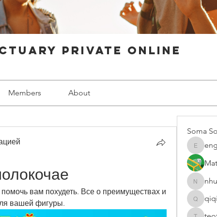
ctuary Private Online
Members
About
Soma So
ацией
eng
engine.
Mat
молокочае
nhu
nhuy565
 помочь вам похудеть. Все о преимуществах и 
qiq
для вашей фигуры.
qiqi7724
teo