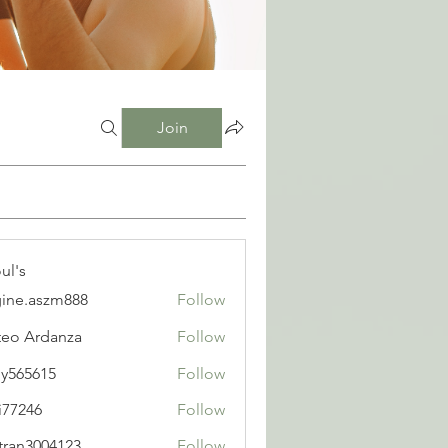
Join
ul's
ine.aszm888
Follow
aszm888
eo Ardanza
Follow
y565615
Follow
615
i77246
Follow
6
tran3004123
Follow