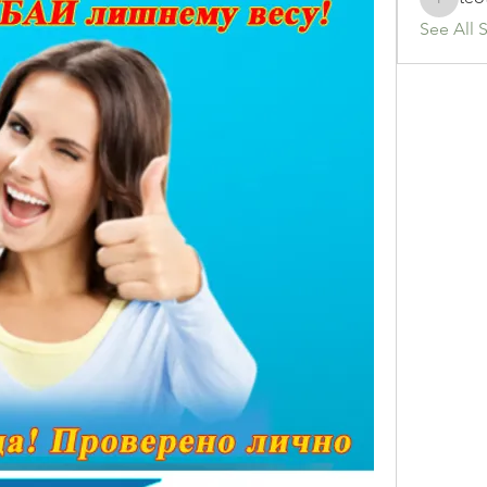
teotran
See All 