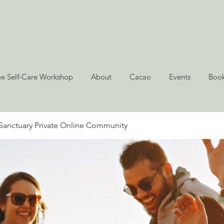
ee Self-Care Workshop
About
Cacao
Events
Book
Sanctuary Private Online Community