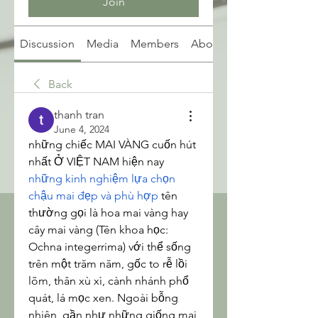
Join
Discussion
Media
Members
About
Back
thanh tran
June 4, 2024
những chiếc MAI VÀNG cuốn hút 
nhất Ở VIỆT NAM hiện nay
những kinh nghiệm lựa chọn 
chậu mai đẹp và phù hợp
 tên 
thường gọi là hoa mai vàng hay 
cây mai vàng (Tên khoa học: 
Ochna integerrima) với thể sống 
trên một trăm năm, gốc to rễ lồi 
lõm, thân xù xì, cành nhánh phổ 
quát, lá mọc xen. Ngoài bỗng 
nhiên, gần như những giống mai 