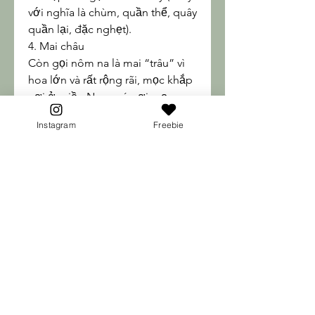
với nghĩa là chùm, quần thể, quây 
quần lại, đặc nghẹt).
4. Mai châu
Còn gọi nôm na là mai “trâu” vì 
hoa lớn và rất rộng rãi, mọc khắp 
nơi ở miền Nam, có nơi mọc 
thàng rừng, cả núi như Mai Lĩnh, 
Instagram
Freebie
nhưng không sai hoa bằng mai 
sẻ. Cây mai này với hoa 5 cánh 
màu vàng tươi rất đẹp, rất được 
ưa thích để chưng trong ba ngày 
Tết.
5. Mai liễu
Là cây mai vàng 5 cánh thường, 
nhưng cành nhánh mềm mại, 
oằn oại, rũ xuống như vây liễu. 
Hoa nở đầy cành phất phơ theo 
chiều gió, trông thật là nên 