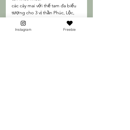
các cây mai với thế tam đa biểu 
tượng cho 3 vị thần Phúc, Lộc, 
Thọ mang mong muốn gia đình 
luôn bình an, khỏe mạnh, sống 
Instagram
Freebie
lâu và thịnh vượng lúc trưng bày 
những cây mai với thế này trong 
nhà.Xem thêm: 
vườn bán phôi 
mai vàng lớn nhất
0
0
Write a comment...
About
Welcome to the group! You can
connect with other membe
...
Read more