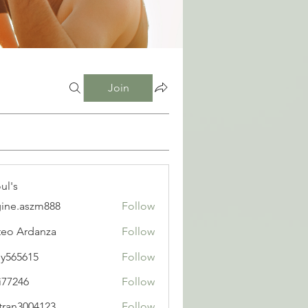
Join
ul's
ine.aszm888
Follow
aszm888
eo Ardanza
Follow
y565615
Follow
615
i77246
Follow
6
tran3004123
Follow