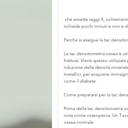
 che emette raggi X, solitamente la colonna vertebrale o il femore. La procedura 
richiede pochi minuti e non è d
Perché si esegue la tac densito
La tac densitometria ossea è utile
fratture. Viene spesso utilizzata
riduzione della densità minerale
metallici, per acquisire immagini
come il diabete.
Come prepararsi per la tac den
Prima della tac densitometria os
nota come osteopenia. Un T-scor
ossea normale.