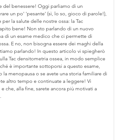
e e del benessere! Oggi parliamo di un 
 un po' 'pesante' (sì, lo so, gioco di parole!), 
per la salute delle nostre ossa: la Tac 
capito bene! Non sto parlando di un nuovo 
ma di un esame medico che ci permette di 
 ossa. E no, non bisogna essere dei maghi della 
tiamo parlando! In questo articolo vi spiegherò 
sulla Tac densitometria ossea, in modo semplice 
rché è importante sottoporsi a questo esame, 
 la menopausa o se avete una storia familiare di 
e altro tempo e continuate a leggere! Vi 
 che, alla fine, sarete ancora più motivati a 
.