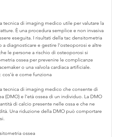
 tecnica di imaging medico utile per valutare la 
 fratture. È una procedura semplice e non invasiva 
ere eseguita. I risultati della tac densitometria 
a diagnosticare e gestire l'osteoporosi e altre 
e le persone a rischio di osteoporosi si 
metria ossea per prevenire le complicanze 
cemaker o una valvola cardiaca artificiale. 
a: cos'è e come funziona 
na tecnica di imaging medico che consente di 
sea (DMO) e l'età ossea di un individuo. La DMO 
ntità di calcio presente nelle ossa e che ne 
lidità. Una riduzione della DMO può comportare 
si.
sitometria ossea