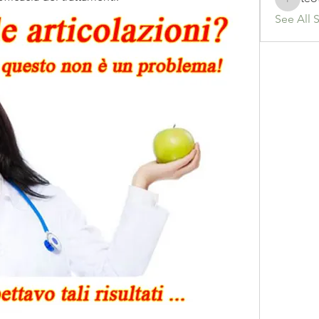
teotran
See All 