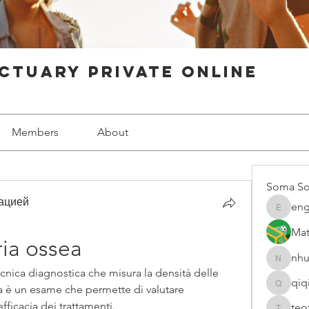
ctuary Private Online
Members
About
Soma So
ацией
eng
engine.
Mat
ia ossea
nhu
nhuy565
cnica diagnostica che misura la densità delle 
qiq
a è un esame che permette di valutare 
qiqi7724
fficacia dei trattamenti.
teo