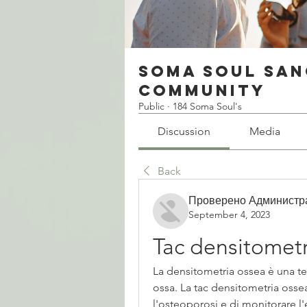
Soma Soul San
Community
Public
·
184 Soma Soul's
Discussion
Media
Back
Проверено Администр
September 4, 2023
Tac densitometr
La densitometria ossea è una te
ossa. La tac densitometria osse
l'osteoporosi e di monitorare l'e