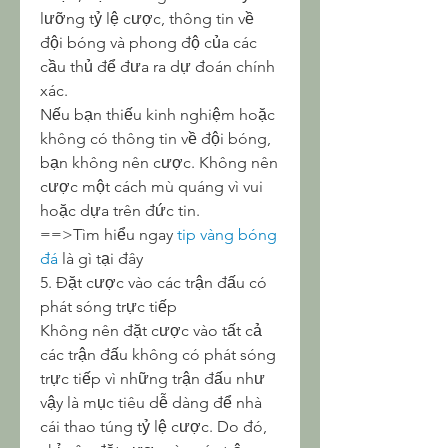
lưỡng tỷ lệ cược, thông tin về 
đội bóng và phong độ của các 
cầu thủ để đưa ra dự đoán chính 
xác.
Nếu bạn thiếu kinh nghiệm hoặc 
không có thông tin về đội bóng, 
bạn không nên cược. Không nên 
cược một cách mù quáng vì vui 
hoặc dựa trên đức tin.
==>Tìm hiểu ngay 
tip vàng bóng 
đá
 là gì tại đây
5. Đặt cược vào các trận đấu có 
phát sóng trực tiếp
Không nên đặt cược vào tất cả 
các trận đấu không có phát sóng 
trực tiếp vì những trận đấu như 
vậy là mục tiêu dễ dàng để nhà 
cái thao túng tỷ lệ cược. Do đó, 