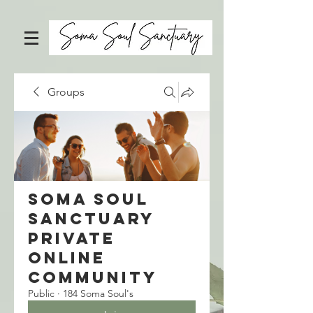
Groups
Soma Soul
Sanctuary
Private
Online
Community
Public
·
184 Soma Soul's