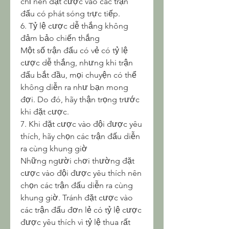
chỉ nên đặt cược vào các trận 
đấu có phát sóng trực tiếp.
6. Tỷ lệ cược dễ thắng không 
đảm bảo chiến thắng
Một số trận đấu có vẻ có tỷ lệ 
cược dễ thắng, nhưng khi trận 
đấu bắt đầu, mọi chuyện có thể 
không diễn ra như bạn mong 
đợi. Do đó, hãy thận trọng trước 
khi đặt cược.
7. Khi đặt cược vào đội được yêu 
thích, hãy chọn các trận đấu diễn 
ra cùng khung giờ
Những người chơi thường đặt 
cược vào đội được yêu thích nên 
chọn các trận đấu diễn ra cùng 
khung giờ. Tránh đặt cược vào 
các trận đấu đơn lẻ có tỷ lệ cược 
được yêu thích vì tỷ lệ thua rất 