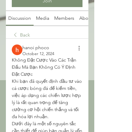
Join
Discussion
Media
Members
About
Back
hanoi phoco
October 12, 2024
Không Đặt Cược Vào Các Trận 
Đấu Mà Bạn Không Có Ý Định 
Đặt Cược
Khi bạn đã quyết định đầu tư vào 
cá cược bóng đá để kiếm tiền, 
việc áp dụng các chiến lược hợp 
lý là rất quan trọng để tăng 
cường cơ hội chiến thắng và tối 
đa hóa lợi nhuận.
Dưới đây là một số nguyên tắc 
cần thiết để giúp bạn quản lý vốn 