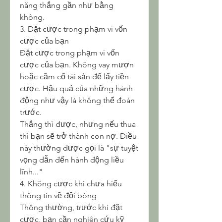
năng thắng gần như bằng 
không.
3. Đặt cược trong phạm vi vốn 
cược của bạn
Đặt cược trong phạm vi vốn 
cược của bạn. Không vay mượn 
hoặc cầm cố tài sản để lấy tiền 
cược. Hậu quả của những hành 
động như vậy là không thể đoán 
trước.
Thắng thì được, nhưng nếu thua 
thì bạn sẽ trở thành con nợ. Điều 
này thường được gọi là "sự tuyệt 
vọng dẫn đến hành động liều 
lĩnh..."
4. Không cược khi chưa hiểu 
thông tin về đội bóng
Thông thường, trước khi đặt 
cược, bạn cần nghiên cứu kỹ 