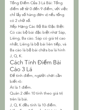
Tổng Điểm Của 3 Lá Bài: Tổng 
điểm sẽ từ 0 đến 9 điểm, với việc 
chỉ lấy số hàng đơn vị nếu tổng 
có 2 chữ số.
Xếp Hạng Các Bộ Bài Đặc Biệt: 
Có các bộ bài đặc biệt như Sáp, 
Liêng, Ba cào. Sáp có giá trị cao 
nhất, Liêng là bộ bài liên tiếp, và 
Ba cào là bộ bài chứa ba lá hình 
J, Q, K.
Cách Tính Điểm Bài 
Cào 3 Lá
Để tính điểm, người chơi cần 
biết rõ:
Át là 1 điểm.
Quân 2 đến 10 tính theo giá trị 
trên lá bài.
J, Q, K đều tính là 10 điểm.