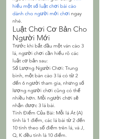
hiểu một số luật chơi bài cào 
dành cho người mới chơi
 ngay 
nhé.
Luật Chơi Cơ Bản Cho 
Người Mới
Trước khi bắt đầu một ván cào 3 
lá, người chơi cần hiểu rõ các 
luật cơ bản sau:
Số Lượng Người Chơi: Trung 
bình, một bàn cào 3 lá có từ 2 
đến 6 người tham gia, nhưng số 
lượng người chơi cũng có thể 
nhiều hơn. Mỗi người chơi sẽ 
nhận được 3 lá bài.
Tính Điểm Của Bài: Mỗi lá Át (A) 
tính là 1 điểm, các lá bài từ 2 đến 
10 tính theo số điểm trên lá, và J, 
Q, K đều tính là 10 điểm.