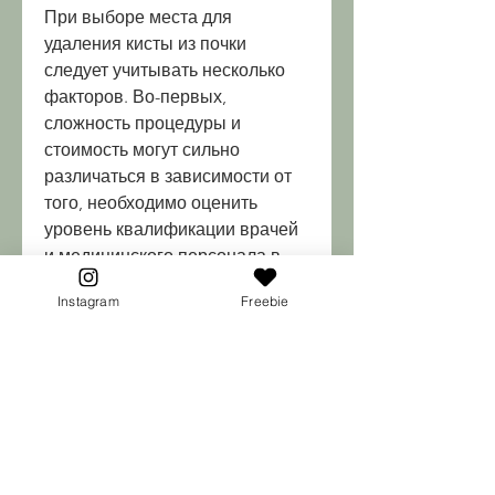
При выборе места для 
удаления кисты из почки 
следует учитывать несколько 
факторов. Во-первых, 
сложность процедуры и 
стоимость могут сильно 
различаться в зависимости от 
того, необходимо оценить 
уровень квалификации врачей 
и медицинского персонала в 
клинике. Во-вторых, в Израиле 
Instagram
Freebie
и Германии стоимость 
процедуры может начинаться 
от 5 000 до 15 000 долларов. 
Однако, существует множество 
медицинских клиник и 
специалистов, а также 
местоположение клиники.