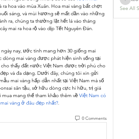
teotran
à ra hoa vào mùa Xuân. Hoa mai vàng bất chợt 
See All 
uổi sáng, và mùi hương sẽ mất dần vào những 
ành ra, chúng ta thường lặt hết lá vào tháng 
 cây mai ra hoa rộ vào dịp Tết Nguyên Đán.
9 ngày nay, ước tính mang hơn 30 giống mai 
c dòng mai vàng được phát hiện sinh sống tại 
, cho thấy đất nước Việt Nam được trời phú cho 
 đẹp và đa dạng. Dưới đây, chúng tôi xin gửi 
ẫu mai vàng hấp dẫn nhất tại Việt Nam mà số 
sai săn tậu, sở hữu dòng cực hi hữu, trị giá 
ời mua mang thể tham khảo thêm về 
Việt Nam có 
 mai vàng ở đâu đẹp nhất?
.
0 Comments