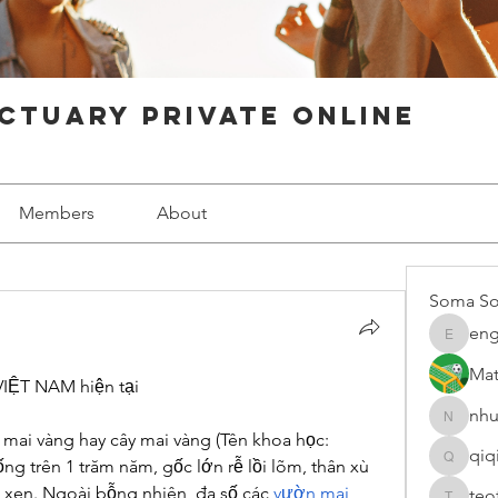
ctuary Private Online
Members
About
Soma So
eng
engine.
Mat
VIỆT NAM hiện tại
nhu
nhuy565
mai vàng hay cây mai vàng (Tên khoa học: 
qiq
g trên 1 trăm năm, gốc lớn rễ lồi lõm, thân xù 
qiqi7724
 xen. Ngoài bỗng nhiên, đa số các 
vườn mai 
teo