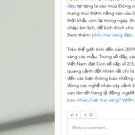
đẹp
 tự rụng lá vào mùa Đông v
mang mùi thơm nồng nàn vào b
thời khắc còn lại trong ngày. th
chạp âm lịch, để kích thích cho
Xem thêm: 
phôi mai vàng đẹp
.
Trên thế giới tính đến năm 201
vàng các mẫu. Trong số đấy, cá
Việt Nam đạt Con số xấp xỉ 2/3
quang cảnh đột nhiên rất chi là
đến các bạn thông báo những m
đông các nghệ nhân cây cảnh bon
cao lên tới hàng tỷ đồng. ngư
bao nhiêu loại mai vàng? Vườn
0
Write a comment...