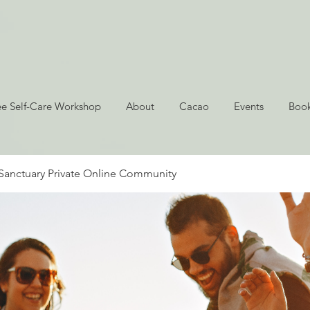
ee Self-Care Workshop
About
Cacao
Events
Book
Sanctuary Private Online Community