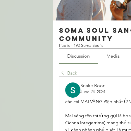
Soma Soul San
Community
Public
·
192 Soma Soul's
Discussion
Media
Back
Snake Boon
June 24, 2024
các cái MAI VÀNG đẹp nhất Ở 
Mai vàng tên thường gọi là hoa 
Ochna integerrima) mang thể sốn
xì, cành nhánh phổ quát, lá mọc