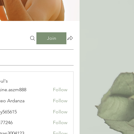
Join
ul's
ine.aszm888
Follow
aszm888
eo Ardanza
Follow
y565615
Follow
615
i77246
Follow
6
tran3004123
Follow