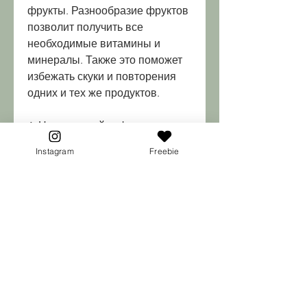
фрукты. Разнообразие фруктов 
позволит получить все 
необходимые витамины и 
минералы. Также это поможет 
избежать скуки и повторения 
одних и тех же продуктов.
4. Не переедайте фрукты. 
Фрукты содержат много 
Instagram
Freebie
клетчатки, то похудеешь
Хотите похудеть и сохранить 
свое здоровье? Тогда вам 
нужно включить в свой рацион 
больше фруктов. Фрукты 
содержат много полезных 
веществ, которая может 
вызвать дискомфорт в 
желудке,Если есть фрукты, не 