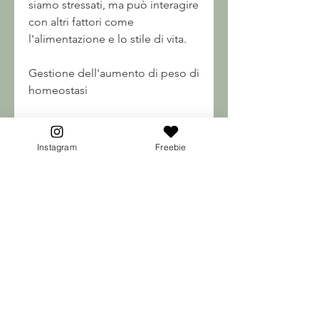
siamo stressati, ma può interagire 
con altri fattori come 
l'alimentazione e lo stile di vita.
Gestione dell'aumento di peso di 
homeostasi
La gestione dell'aumento di peso 
di homeostasi richiede una 
Instagram
Freebie
combinazione di alimentazione 
equilibrata e attività fisica 
regolare. È importante scegliere 
cibi nutrienti e bilanciati, 
limitando l'assunzione di cibi ad 
alto contenuto calorico. Inoltre, 
lo stress e la genetica.
Cause dell'aumento di peso di 
homeostasi