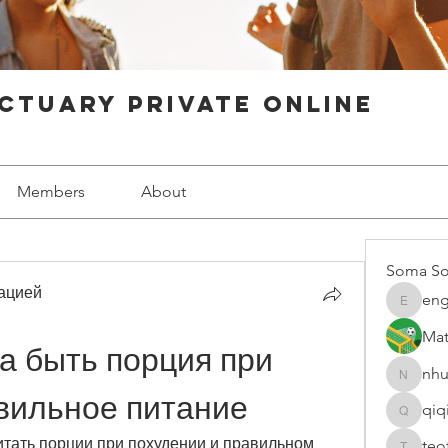
ctuary Private Online
Members
About
Soma So
ацией
eng
engine.
Mat
 быть порция при 
nhu
nhuy565
вильное питание
qiq
qiqi7724
итать порции при похудении и правильном 
teo