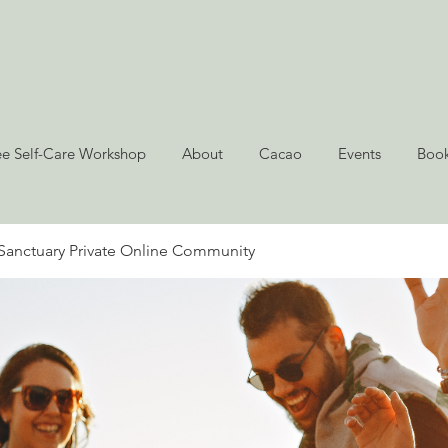
ee Self-Care Workshop
About
Cacao
Events
Book
Sanctuary Private Online Community