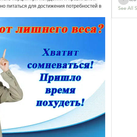
teotran
ьно питаться для достижения потребностей в 
See All 