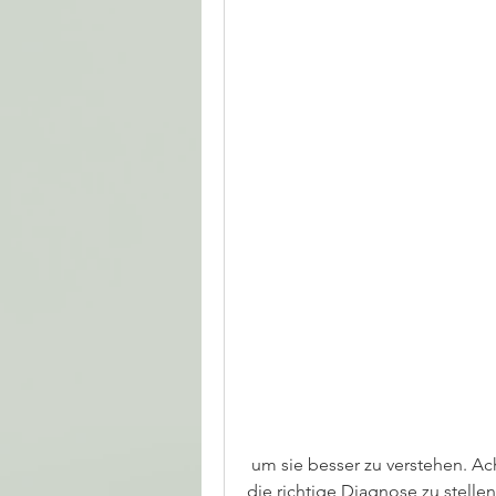
 um sie besser zu verstehen. Achten Sie auf Details wie den Ort des Schmerzes, 
die richtige Diagnose zu stellen