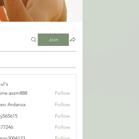
Join
ul's
ine.aszm888
Follow
aszm888
eo Ardanza
Follow
y565615
Follow
615
i77246
Follow
6
tran3004123
Follow