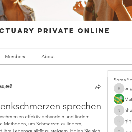
ctuary Private Online
Members
About
Soma So
ацией
eng
engine.
Mat
elenkschmerzen sprechen
nhu
nhuy565
nkschmerzen effektiv behandeln und lindern 
qiq
e Methoden, um Schmerzen zu lindern, 
qiqi7724
 Ihre Lebensqualität zu steigern. Holen Sie sich 
teo