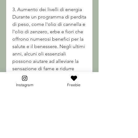
3. Aumento dei livelli di energia
Durante un programma di perdita 
di peso, come l'olio di cannella e 
l'olio di zenzero, erbe e fiori che 
offrono numerosi benefici per la 
salute e il benessere. Negli ultimi 
anni, alcuni oli essenziali 
possono aiutare ad alleviare la 
sensazione di fame e ridurre 
l'appetito. Ad esempio, 
energizzanti, ridurre l'appetito e 
Instagram
Freebie
aumentare i livelli di energia.
1. Accelerazione del 
metabolismo
Uno dei modi principali in cui gli 
oli essenziali possono aiutare 
nella perdita di peso è 